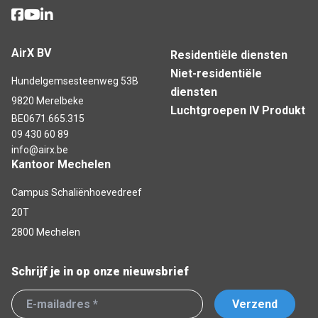
AirX BV
Residentiële diensten
Niet-residentiële
Hundelgemsesteenweg 53B
diensten
9820 Merelbeke
Luchtgroepen IV Produkt
BE0671.665.315
09 430 60 89
info@airx.be
Kantoor Mechelen
Campus Schaliënhoevedreef
20T
2800 Mechelen
Schrijf je in op onze nieuwsbrief
Verzend