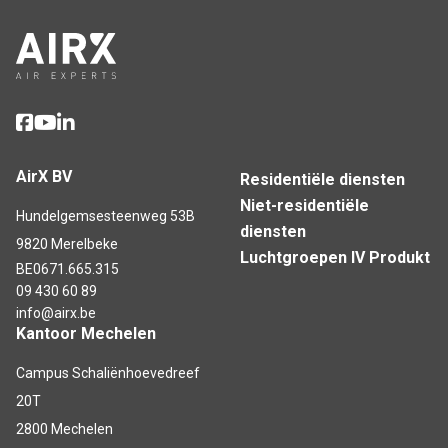
AirX BV
Residentiële diensten
Niet-residentiële
Hundelgemsesteenweg 53B
diensten
9820 Merelbeke
Luchtgroepen IV Produkt
BE0671.665.315
09 430 60 89
info@airx.be
Kantoor Mechelen
Campus Schaliënhoevedreef
20T
2800 Mechelen