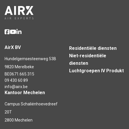
AirX BV
Residentiële diensten
Niet-residentiële
Hundelgemsesteenweg 53B
diensten
9820 Merelbeke
Luchtgroepen IV Produkt
BE0671.665.315
09 430 60 89
info@airx.be
Kantoor Mechelen
Campus Schaliënhoevedreef
20T
2800 Mechelen