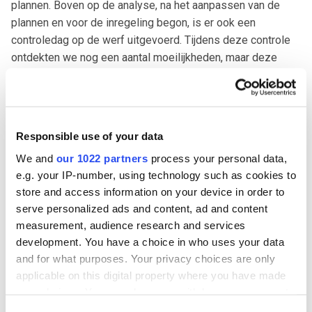
plannen. Boven op de analyse, na het aanpassen van de
plannen en voor de inregeling begon, is er ook een
controledag op de werf uitgevoerd. Tijdens deze controle
ontdekten we nog een aantal moeilijkheden, maar deze
konden dus op tijd gesignaleerd en opgelost worden. Zo
konden we extra kosten vermijden.
Dankzij de analyse en de controledag kon de inregeling
Responsible use of your data
binnen de afgesproken termijn soepel verlopen, wat
We and
our 1022 partners
process your personal data,
resulteerde in een tijdige oplevering van het project.
e.g. your IP-number, using technology such as cookies to
Bovendien werden alle ontwerpdebieten gehaald zonder
store and access information on your device in order to
geluidsproblemen in de studentenkamers.
serve personalized ads and content, ad and content
measurement, audience research and services
Wij zijn trots op onze rol als Air Expert in dit project;
development. You have a choice in who uses your data
we hebben de meerwaarde van AirX bewezen! We
and for what purposes. Your privacy choices are only
hebben aangetoond dat samenwerken met AirX vanaf
applicable on this digital property where you have made
de ontwerpfase niet alleen kosteneffectief is, maar er
your choices. You can change or withdraw your consent
ook voor zorgt dat alle vereisten van het project
any time from the Cookie Declaration or by clicking on