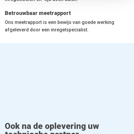
We also share information about your use of our site with
our social media, advertising and analytics partners who
Betrouwbaar meetrapport
may combine it with other information that you’ve
provided to them or that they’ve collected from your use
Ons meetrapport is een bewijs van goede werking
of their services.
afgeleverd door een inregelspecialist.
Ook na de oplevering uw