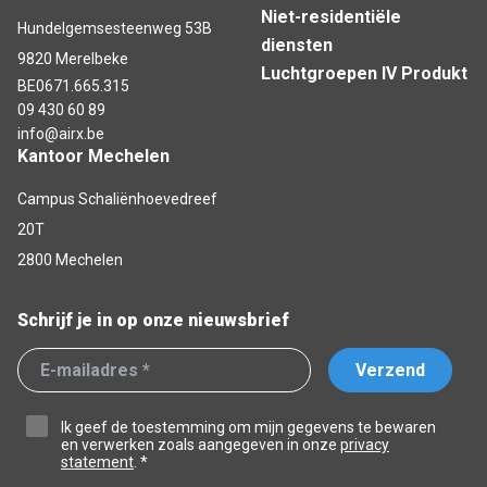
Niet-residentiële
Hundelgemsesteenweg 53B
diensten
9820 Merelbeke
Luchtgroepen IV Produkt
BE0671.665.315
09 430 60 89
info@airx.be
Kantoor Mechelen
Campus Schaliënhoevedreef
20T
2800 Mechelen
Schrijf je in op onze nieuwsbrief
Verzend
Ik geef de toestemming om mijn gegevens te bewaren
en verwerken zoals aangegeven in onze
privacy
statement
. *