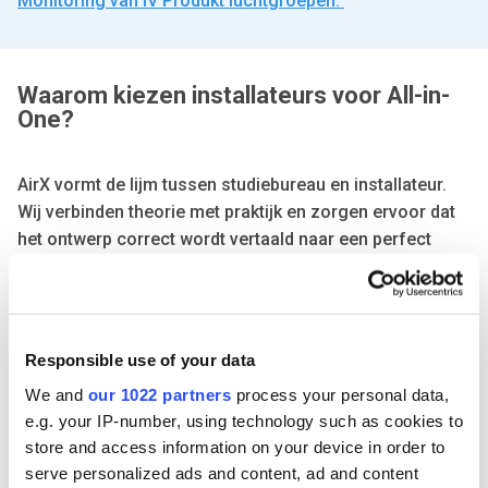
Monitoring van IV Produkt luchtgroepen.
Waarom kiezen installateurs voor All-in-
One?
AirX vormt de lijm tussen studiebureau en installateur.
Wij verbinden theorie met praktijk en zorgen ervoor dat
het ontwerp correct wordt vertaald naar een perfect
werkende installatie.
Responsible use of your data
We and
our 1022 partners
process your personal data,
Eén aanspreekpunt
e.g. your IP-number, using technology such as cookies to
Geen afstemming tussen verschillende partijen nodig.
store and access information on your device in order to
serve personalized ads and content, ad and content