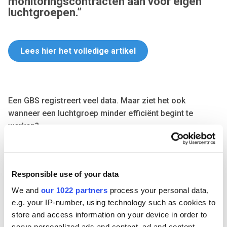
monitoringscontracten aan voor eigen
luchtgroepen.”
Lees hier het volledige artikel
Een GBS registreert veel data. Maar ziet het ook
wanneer een luchtgroep minder efficiënt begint te
werken?
In de nieuwste editie van
Installatie & Bouw België
vertelt
AirX hoe onze monitoringscontracten via
IV CLOUD
Responsible use of your data
installateurs helpen om problemen sneller op te sporen,
energieverbruik te verlagen en hun klanten nog beter te
We and
our 1022 partners
process your personal data,
ondersteunen.
e.g. your IP-number, using technology such as cookies to
store and access information on your device in order to
serve personalized ads and content, ad and content