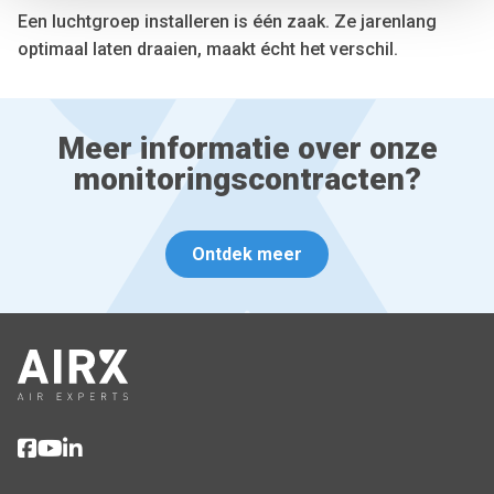
We also share information about your use of our site with
Een luchtgroep installeren is één zaak. Ze jarenlang
our social media, advertising and analytics partners who
optimaal laten draaien, maakt écht het verschil.
may combine it with other information that you’ve
provided to them or that they’ve collected from your use
of their services.
Meer informatie over onze
monitoringscontracten?
Ontdek meer