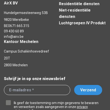
AirX BV
Residentiële diensten
Niet-residentiële
Hundelgemsesteenweg 53B
diensten
9820 Merelbeke
Luchtgroepen IV Produkt
BE0671.665.315
09 430 60 89
info@airx.be
Kantoor Mechelen
Campus Schaliënhoevedreef
20T
2800 Mechelen
Schrijf je in op onze nieuwsbrief
Verzend
Ik geef de toestemming om mijn gegevens te bewaren
en verwerken zoals aangegeven in onze
privacy