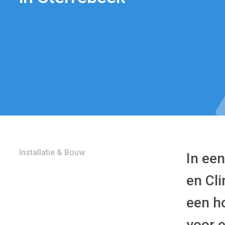
Installatie & Bouw
In een
en Cl
een h
voor e