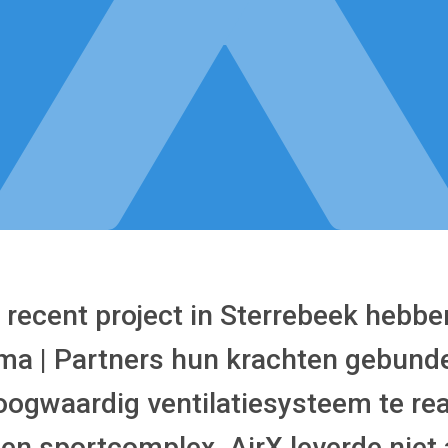
 recent project in Sterrebeek hebbe
ima | Partners hun krachten gebund
oogwaardig ventilatiesysteem te rea
en sportcomplex. AirX leverde niet 