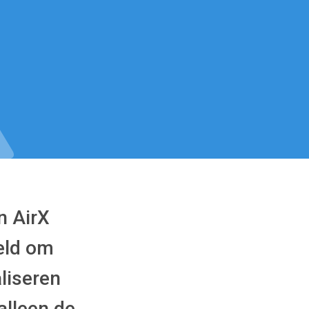
n AirX
eld om
liseren
alleen de