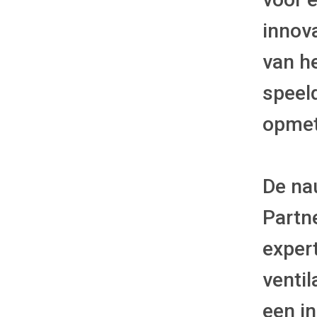
innov
van h
speeld
opmet
De na
Partn
expert
ventil
een in