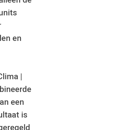
units
r
elen en
lima |
mbineerde
van een
ltaat is
ngeregeld