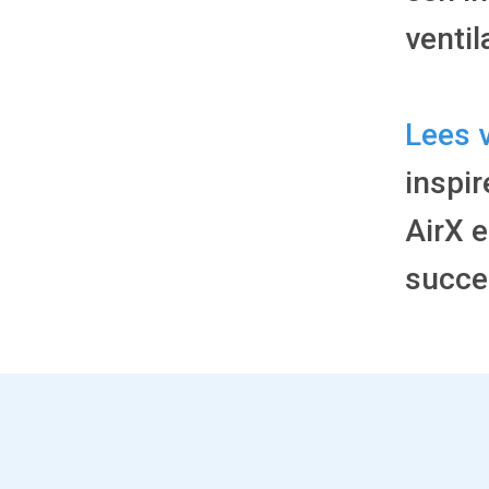
ventil
Lees 
inspi
AirX e
succe