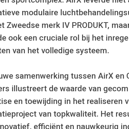
atieve modulaire luchtbehandelings
et Zweedse merk IV PRODUKT, maa
e ook een cruciale rol bij het inreg
en van het volledige systeem.
uwe samenwerking tussen AirX en C
ers illustreert de waarde van geco
ise en toewijding in het realiseren 
atieproject van topkwaliteit. Het resu
novatief, efficiënt en nauwkeurig i