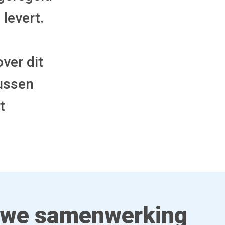
levert.
ver dit
tussen
t
uwe samenwerking