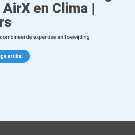
 AirX en Clima |
rs
combineerde expertise en toewijding
ige artikel