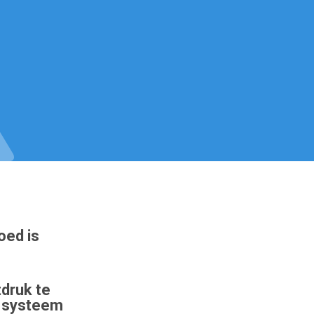
oed is
tdruk te
t systeem