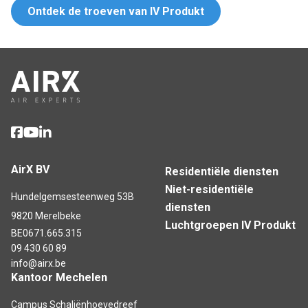
Ontdek de troeven van IV Produkt
AirX BV
Residentiële diensten
Niet-residentiële
Hundelgemsesteenweg 53B
diensten
9820 Merelbeke
Luchtgroepen IV Produkt
BE0671.665.315
09 430 60 89
info@airx.be
Kantoor Mechelen
Campus Schaliënhoevedreef