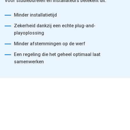
Voor studieburelen en installateurs betekent dit:
of their services.
Minder installatietijd
Zekerheid dankzij een echte plug-and-
playoplossing
Minder afstemmingen op de werf
Een regeling die het geheel optimaal laat
samenwerken