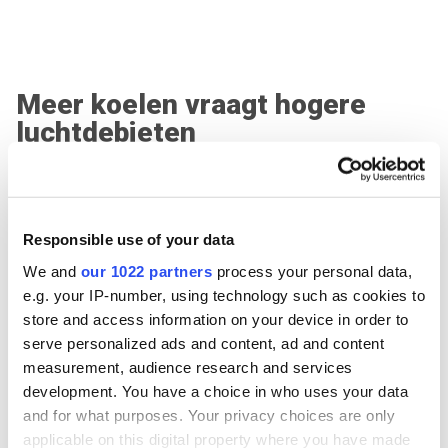
Meer koelen vraagt hogere
luchtdebieten
Wil je écht diep koelen via lucht, dan heb je veel hogere
luchtdebieten nodig dan bij gewone hygiënische
Responsible use of your data
ventilatie. Met andere woorden: een hoger
ventilatievoud.
We and
our 1022 partners
process your personal data,
e.g. your IP-number, using technology such as cookies to
Net daarom wordt de combinatie met een kwalitatieve
store and access information on your device in order to
luchtgroep interessant.
serve personalized ads and content, ad and content
measurement, audience research and services
development. You have a choice in who uses your data
Ontdek IV Produkt Luchtgroepen
and for what purposes. Your privacy choices are only
applicable on this digital property where you have made