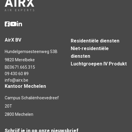
AirX BV
Residentiële diensten
Niet-residentiële
Hundelgemsesteenweg 53B
diensten
9820 Merelbeke
Luchtgroepen IV Produkt
BE0671.665.315
09 430 60 89
info@airx.be
Kantoor Mechelen
Campus Schaliënhoevedreef
20T
2800 Mechelen
Schrijf je in op onze nieuwsbrief