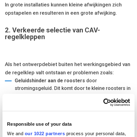
In grote installaties kunnen kleine afwijkingen zich
opstapelen en resulteren in een grote afwijking.
2. Verkeerde selectie van CAV-
regelkleppen
Als het ontwerpdebiet buiten het werkingsgebied van
de regelklep valt ontstaan er problemen zoals:
Geluidshinder aan de roosters
door
stromingsgeluid. Dit komt door te kleine roosters in
verhouding met het verhoogde debiet dat de CAV- /
VAV- regelklep doorlaat.
Onvoldoende debietlevering
door een
ongedimensioneerde luchtgroep. De luchtgroep kan
Responsible use of your data
het verhoogde debiet niet halen en hierdoor kan er
We and
our 1022 partners
process your personal data,