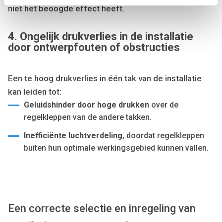
niet het beoogde effect heeft.
We use cookies to personalise content and ads, to
provide social media features and to analyse our traffic.
4. Ongelijk drukverlies in de installatie
We also share information about your use of our site with
door ontwerpfouten of obstructies
our social media, advertising and analytics partners who
may combine it with other information that you’ve
provided to them or that they’ve collected from your use
Een te hoog drukverlies in één tak van de installatie
of their services.
kan leiden tot:
Geluidshinder door hoge drukken
over de
regelkleppen van de andere takken.
Inefficiënte luchtverdeling
, doordat regelkleppen
buiten hun optimale werkingsgebied kunnen vallen.
Een correcte selectie en inregeling van