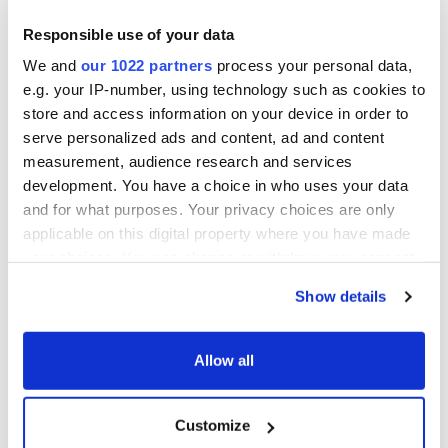
Responsible use of your data
Ons werk gaat verder dan alleen het
We and
our 1022 partners
process your personal data,
leveren van luchtgroepen.
e.g. your IP-number, using technology such as cookies to
Bij AirX hebben we ook de installatie zorgvuldig
store and access information on your device in order to
ingeregeld, waarbij alle actoren perfect op elkaar zijn
serve personalized ads and content, ad and content
measurement, audience research and services
afgestemd en de installatie is geoptimaliseerd bij de
development. You have a choice in who uses your data
laagst mogelijke drukval. Door onze dienstverlening te
and for what purposes. Your privacy choices are only
combineren met het leveren van de luchtgroepen,
applicable on this digital property where you have made
kunnen we ons maximaal onderscheiden en onze
your choices. You can change or withdraw your consent
gebundelde kennis van HVAC-systemen in de praktijk
any time from the Cookie Declaration or by clicking on
brengen.
Show details
the Privacy trigger icon.
If you allow, we would also like to:
Allow all
AirX als partner
Collect information about your geographical location
Fluvius vertrouwt op AirX voor een complete oplossing
which can be accurate to within several meters
Customize
die niet alleen voldoet aan de hoogste normen van
Identify your device by actively scanning it for