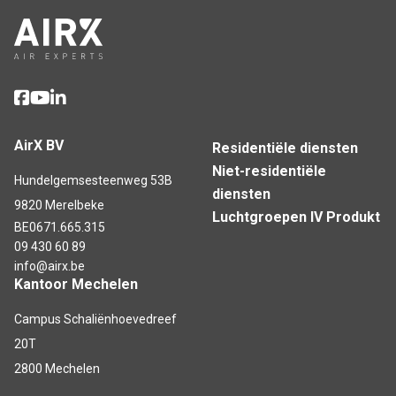
AirX BV
Residentiële diensten
Niet-residentiële
Hundelgemsesteenweg 53B
diensten
9820 Merelbeke
Luchtgroepen IV Produkt
BE0671.665.315
09 430 60 89
info@airx.be
Kantoor Mechelen
Campus Schaliënhoevedreef
20T
2800 Mechelen