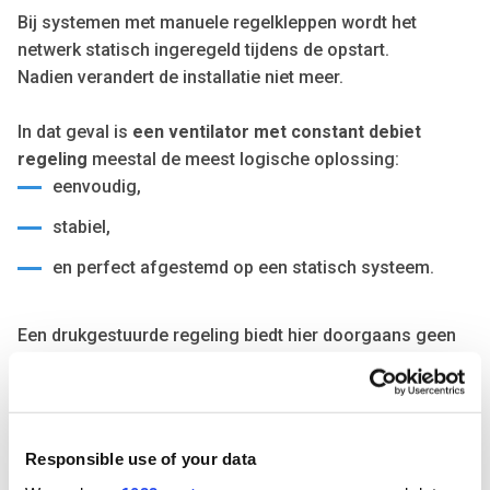
Bij systemen met manuele regelkleppen wordt het
netwerk statisch ingeregeld tijdens de opstart.
Nadien verandert de installatie niet meer.
In dat geval is
een ventilator met constant debiet
regeling
meestal de meest logische oplossing:
eenvoudig,
stabiel,
en perfect afgestemd op een statisch systeem.
Een drukgestuurde regeling biedt hier doorgaans geen
meerwaarde.
CAV-systemen: hier loopt het vaak fout
Responsible use of your data
Bij CAV-regelkleppen denken veel installateurs
automatisch aan een ventilator met constant debiet