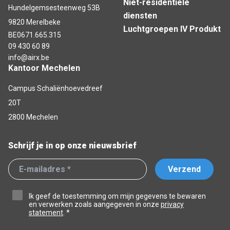
Niet-residentiële
Hundelgemsesteenweg 53B
diensten
9820 Merelbeke
Luchtgroepen IV Produkt
BE0671.665.315
09 430 60 89
info@airx.be
Kantoor Mechelen
Campus Schaliënhoevedreef
20T
2800 Mechelen
Schrijf je in op onze nieuwsbrief
Verzend
Ik geef de toestemming om mijn gegevens te bewaren
en verwerken zoals aangegeven in onze
privacy
statement
. *