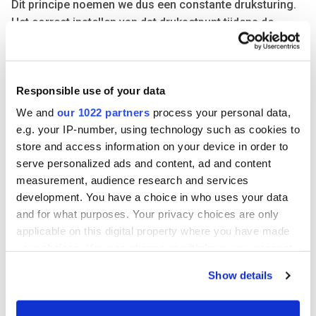
Dit principe noemen we dus een constante druksturing.
Het correct instellen van dat druksetpunt tijdens de
inregeling is cruciaal voor een optimale werking.
Zo ontstaat een dynamisch samenspel tussen alle VAV-
Responsible use of your data
kleppen en de luchtgroep.
We and
our 1022 partners
process your personal data,
e.g. your IP-number, using technology such as cookies to
Het resultaat? Je ventileert enkel waar en wanneer het
store and access information on your device in order to
nodig is – energie-efficiënt, stil en met maximaal
serve personalized ads and content, ad and content
comfort voor de gebruiker.
measurement, audience research and services
development. You have a choice in who uses your data
Benieuwd of druksturing ook bij jouw project past? Wij
and for what purposes. Your privacy choices are only
denken graag met je mee.
applicable on this digital property where you have made
your choices. You can change or withdraw your consent
any time from the Cookie Declaration or by clicking on
Show details
the Privacy trigger icon.
If you allow, we would also like to: