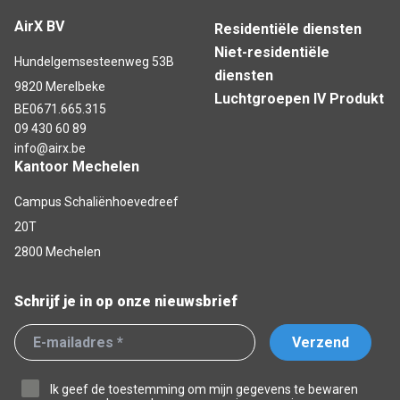
AirX BV
Residentiële diensten
Niet-residentiële
Hundelgemsesteenweg 53B
diensten
9820 Merelbeke
Luchtgroepen IV Produkt
BE0671.665.315
09 430 60 89
info@airx.be
Kantoor Mechelen
Campus Schaliënhoevedreef
20T
2800 Mechelen
Schrijf je in op onze nieuwsbrief
Verzend
Ik geef de toestemming om mijn gegevens te bewaren